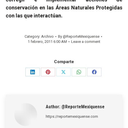
conservación en las Áreas Naturales Protegidas
con las que interactúan.
Category:
Archivo
By
@ReporteMexiquense
1 febrero, 2011 6:00 AM
Leave a comment
Comparte
Share
Share
Share
Share
Share
on
on
on
on
on
LinkedIn
Pinterest
X
WhatsApp
Facebook
Author:
@ReporteMexiquense
https://reportemexiquense.com