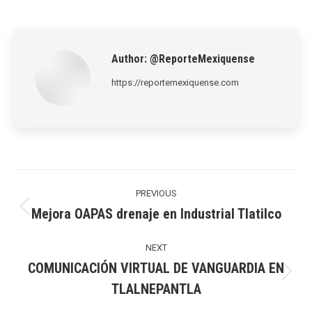
on
on
on
on
on
LinkedIn
Pinterest
X
WhatsApp
Facebook
Author:
@ReporteMexiquense
https://reportemexiquense.com
Post
navigation
PREVIOUS
Mejora OAPAS drenaje en Industrial Tlatilco
Previous
post:
NEXT
COMUNICACIÓN VIRTUAL DE VANGUARDIA EN
Next
TLALNEPANTLA
post: