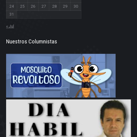
24
25
26
27
28
29
30
31
« Jul
Nuestros Columnistas