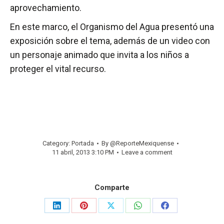
aprovechamiento.
En este marco, el Organismo del Agua presentó una
exposición sobre el tema, además de un video con
un personaje animado que invita a los niños a
proteger el vital recurso.
Category:
Portada
By
@ReporteMexiquense
11 abril, 2013 3:10 PM
Leave a comment
Comparte
Share
Share
Share
Share
Share