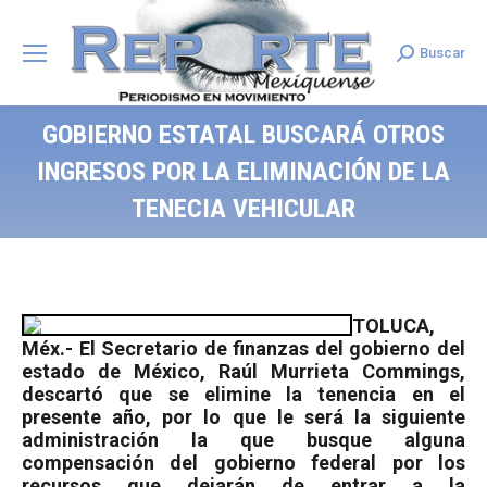
Buscar
Search:
GOBIERNO ESTATAL BUSCARÁ OTROS
INGRESOS POR LA ELIMINACIÓN DE LA
TENECIA VEHICULAR
TOLUCA,
Méx.- El Secretario de finanzas del gobierno del
estado de México, Raúl Murrieta Commings,
descartó que se elimine la tenencia en el
presente año, por lo que le será la siguiente
administración la que busque alguna
compensación del gobierno federal por los
recursos que dejarán de entrar a la