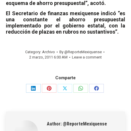
esquema de ahorro presupuestal”, acotó.
El Secretario de finanzas mexiquense indicó “es
una constante el ahorro presupuestal
implementado por el gobierno estatal, con la
reducción de plazas en rubros no sustantivos”.
Category:
Archivo
By
@ReporteMexiquense
2 marzo, 2011 6:00 AM
Leave a comment
Comparte
Share
Share
Share
Share
Share
on
on
on
on
on
LinkedIn
Pinterest
X
WhatsApp
Facebook
Author:
@ReporteMexiquense