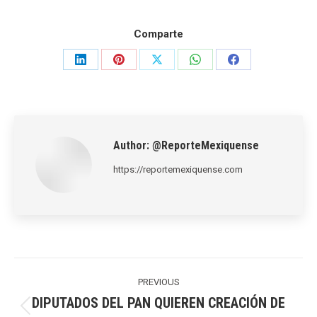
Comparte
Share
Share
Share
Share
Share
on
on
on
on
on
LinkedIn
Pinterest
X
WhatsApp
Facebook
Author:
@ReporteMexiquense
https://reportemexiquense.com
Post
navigation
PREVIOUS
DIPUTADOS DEL PAN QUIEREN CREACIÓN DE
Previous