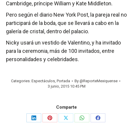
Cambridge, príncipe William y Kate Middleton.
Pero según el diario New York Post, la pareja real no
participará de la boda, que se llevará a cabo en la
galería de cristal, dentro del palacio.
Nicky usará un vestido de Valentino, y ha invitado
para la ceremonia, más de 100 invitados, entre
personalidades y celebridades.
Categories:
Espectáculos
,
Portada
By
@ReporteMexiquense
3 junio, 2015 10:45 PM
Comparte
Share
Share
Share
Share
Share
on
on
on
on
on