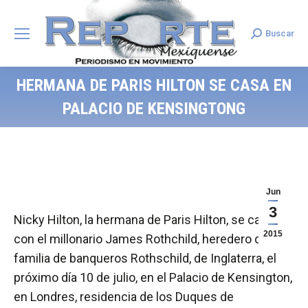
Buscar
Search:
HERMANA DE PARIS HILTON SE CASA EN
PALACIO DE KENSINGTONG
Jun
3
Nicky Hilton, la hermana de Paris Hilton, se casará
2015
con el millonario James Rothchild, heredero de la
familia de banqueros Rothschild, de Inglaterra, el
próximo día 10 de julio, en el Palacio de Kensington,
en Londres, residencia de los Duques de