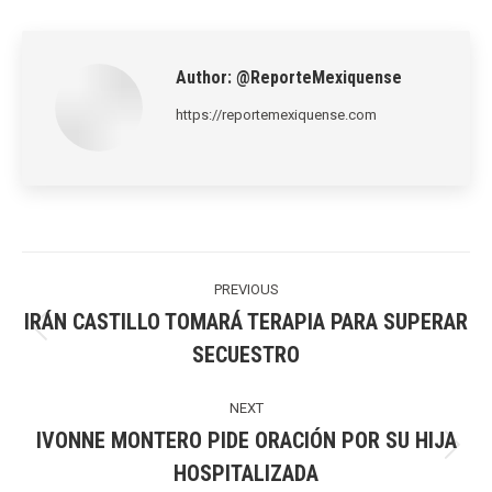
LinkedIn
Pinterest
X
WhatsApp
Facebook
Author:
@ReporteMexiquense
https://reportemexiquense.com
Post
navigation
PREVIOUS
IRÁN CASTILLO TOMARÁ TERAPIA PARA SUPERAR
Previous
SECUESTRO
post:
NEXT
IVONNE MONTERO PIDE ORACIÓN POR SU HIJA
Next
HOSPITALIZADA
post: