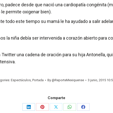
tero, padece desde que nació una cardiopatía congénita (m
 le permite oxigenar bien).
ante todo este tiempo su mamá le ha ayudado a salir adela
os la niña debía ser intervenida a corazón abierto para co
n Twitter una cadena de oración para su hija Antonella, 
tensiva.
gories:
Espectáculos
,
Portada
By
@ReporteMexiquense
3 junio, 2015 10:
Comparte
Share
Share
Share
Share
Share