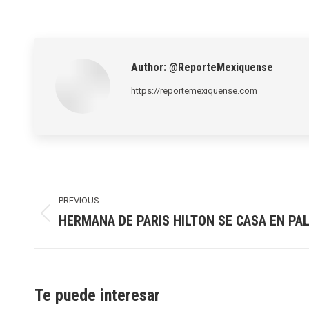
Author:
@ReporteMexiquense
https://reportemexiquense.com
Post
navigation
PREVIOUS
HERMANA DE PARIS HILTON SE CASA EN PA
Previous
post:
Te puede interesar