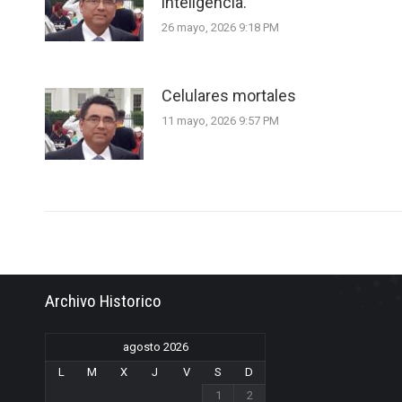
inteligencia.
26 mayo, 2026 9:18 PM
Celulares mortales
11 mayo, 2026 9:57 PM
Archivo Historico
agosto 2026
L
M
X
J
V
S
D
1
2