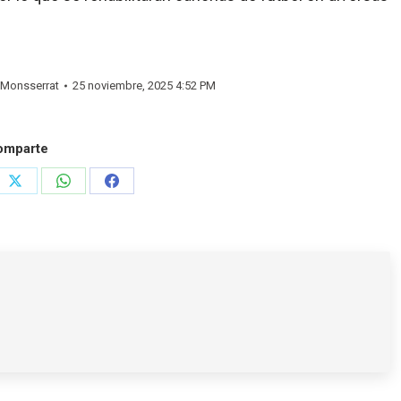
Monsserrat
25 noviembre, 2025 4:52 PM
omparte
e
Share
Share
Share
on
on
on
rest
X
WhatsApp
Facebook