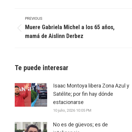
Post
navigation
PREVIOUS
Muere Gabriela Michel a los 65 años,
Previous
mamá de Aislinn Derbez
post:
Te puede interesar
Isaac Montoya libera Zona Azul y
Satélite; por fin hay dónde
estacionarse
10 julio, 2026 10:05 PM
No es de güevos; es de