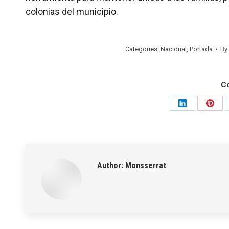
colonias del municipio.
Categories:
Nacional
,
Portada
By
C
Share
Shar
on
on
LinkedIn
Pinte
Author:
Monsserrat