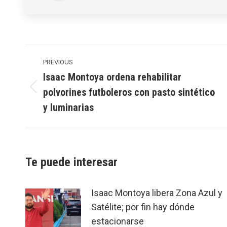
Post
navigation
PREVIOUS
Isaac Montoya ordena rehabilitar
polvorines futboleros con pasto sintético
Previous
post:
y luminarias
Te puede interesar
Isaac Montoya libera Zona Azul y
Satélite; por fin hay dónde
estacionarse