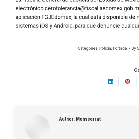
electrónico cerotolerancia@fiscaliaedomex.gob.mx,
aplicación FGJEdomex, la cual está disponible de m
sistemas iOS y Android, para que denuncie cualqui
Categories:
Policía
,
Portada
By
M
C
Share
Shar
on
on
LinkedIn
Pinte
Author:
Monsserrat