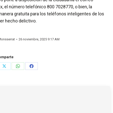
 el número telefónico 800 7028770, o bien, la
anera gratuita para los teléfonos inteligentes de los
er hecho delictivo.
onsserrat
26 noviembre, 2025 9:17 AM
omparte
e
Share
Share
Share
on
on
on
rest
X
WhatsApp
Facebook