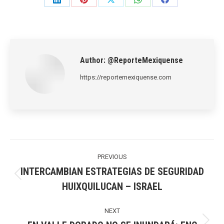
Share
Share
Share
Share
Share
on
on
on
on
on
LinkedIn
Pinterest
X
WhatsApp
Facebook
Author:
@ReporteMexiquense
https://reportemexiquense.com
Post
navigation
PREVIOUS
INTERCAMBIAN ESTRATEGIAS DE SEGURIDAD
Previous
HUIXQUILUCAN – ISRAEL
post:
NEXT