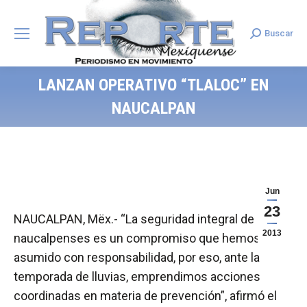
Buscar
Search:
LANZAN OPERATIVO “TLALOC” EN
NAUCALPAN
Jun
23
NAUCALPAN, Mëx.- “La seguridad integral de los
2013
naucalpenses es un compromiso que hemos
asumido con responsabilidad, por eso, ante la
temporada de lluvias, emprendimos acciones
coordinadas en materia de prevención”, afirmó el