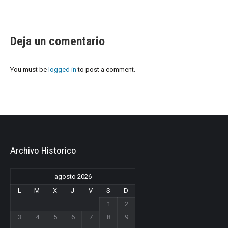
Deja un comentario
You must be
logged in
to post a comment.
Archivo Historico
agosto 2026
L
M
X
J
V
S
D
1
2
3
4
5
6
7
8
9