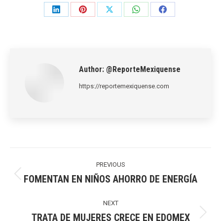
Share
Share
Share
Share
Share
on
on
on
on
on
LinkedIn
Pinterest
X
WhatsApp
Facebook
Author:
@ReporteMexiquense
https://reportemexiquense.com
Post
navigation
PREVIOUS
FOMENTAN EN NIÑOS AHORRO DE ENERGÍA
Previous
post:
NEXT
TRATA DE MUJERES CRECE EN EDOMEX
Next