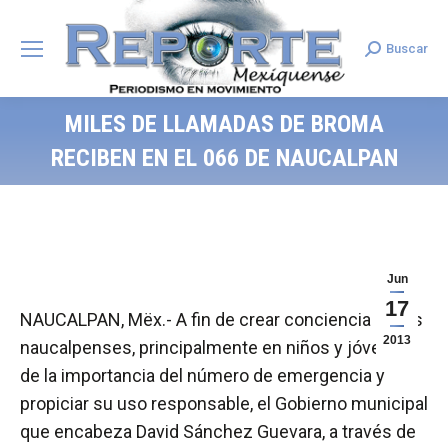
Buscar
Search:
MILES DE LLAMADAS DE BROMA
RECIBEN EN EL 066 DE NAUCALPAN
Jun
17
NAUCALPAN, Mëx.- A fin de crear conciencia en los
2013
naucalpenses, principalmente en niños y jóvenes
de la importancia del número de emergencia y
propiciar su uso responsable, el Gobierno municipal
que encabeza David Sánchez Guevara, a través de