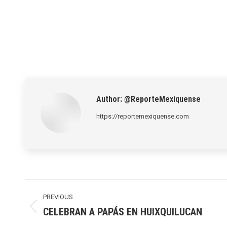
Author:
@ReporteMexiquense
https://reportemexiquense.com
Post
navigation
PREVIOUS
CELEBRAN A PAPÁS EN HUIXQUILUCAN
Previous
post: