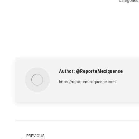
Categories
Author:
@ReporteMexiquense
https://reportemexiquense.com
Post
navigation
PREVIOUS