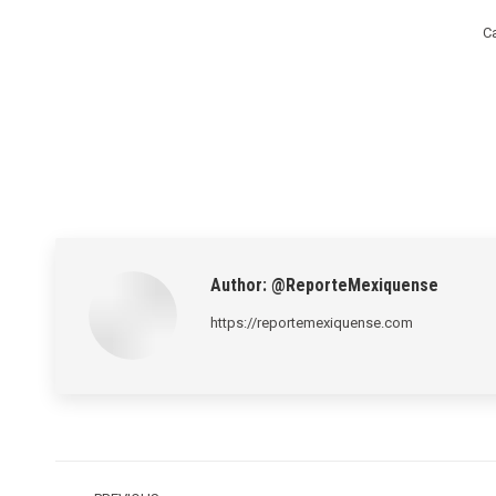
C
Author:
@ReporteMexiquense
https://reportemexiquense.com
Post