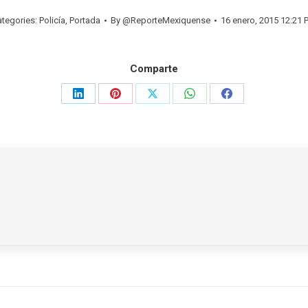
ategories:
Policía
,
Portada
By
@ReporteMexiquense
16 enero, 2015 12:21 
Comparte
Share
Share
Share
Share
Share
on
on
on
on
on
LinkedIn
Pinterest
X
WhatsApp
Facebook