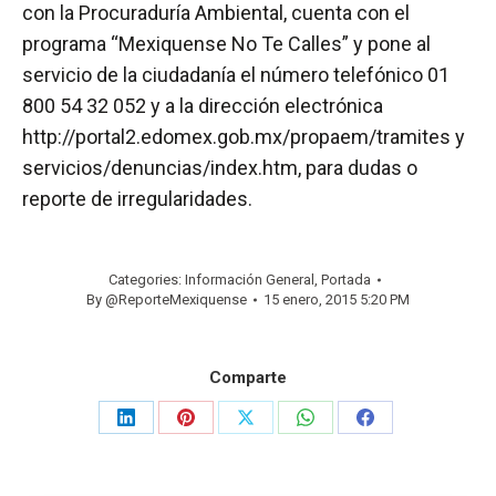
con la Procuraduría Ambiental, cuenta con el
programa “Mexiquense No Te Calles” y pone al
servicio de la ciudadanía el número telefónico 01
800 54 32 052 y a la dirección electrónica
http://portal2.edomex.gob.mx/propaem/tramites y
servicios/denuncias/index.htm, para dudas o
reporte de irregularidades.
Categories:
Información General
,
Portada
By
@ReporteMexiquense
15 enero, 2015 5:20 PM
Comparte
Share
Share
Share
Share
Share
on
on
on
on
on