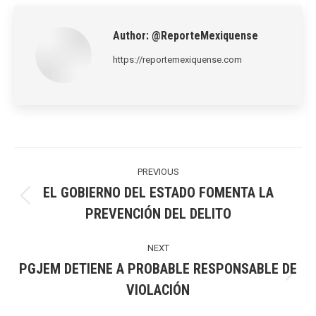
LinkedIn
Pinterest
X
WhatsApp
Facebook
Author:
@ReporteMexiquense
https://reportemexiquense.com
Post
navigation
PREVIOUS
EL GOBIERNO DEL ESTADO FOMENTA LA
Previous
PREVENCIÓN DEL DELITO
post:
NEXT
PGJEM DETIENE A PROBABLE RESPONSABLE DE
Next
VIOLACIÓN
post: