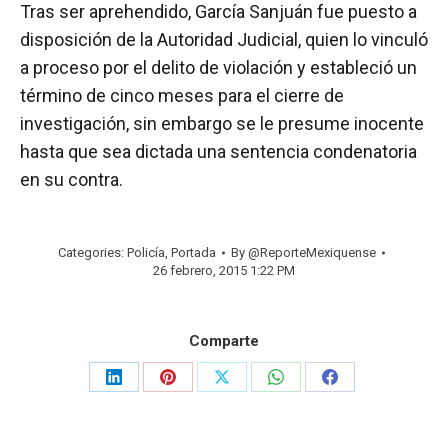
Tras ser aprehendido, García Sanjuán fue puesto a
disposición de la Autoridad Judicial, quien lo vinculó
a proceso por el delito de violación y estableció un
término de cinco meses para el cierre de
investigación, sin embargo se le presume inocente
hasta que sea dictada una sentencia condenatoria
en su contra.
Categories:
Policía
,
Portada
By
@ReporteMexiquense
26 febrero, 2015 1:22 PM
Comparte
Share
Share
Share
Share
Share
on
on
on
on
on