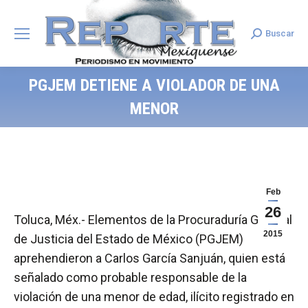
Buscar
Search:
PGJEM DETIENE A VIOLADOR DE UNA
MENOR
Feb
26
Toluca, Méx.- Elementos de la Procuraduría General
2015
de Justicia del Estado de México (PGJEM)
aprehendieron a Carlos García Sanjuán, quien está
señalado como probable responsable de la
violación de una menor de edad, ilícito registrado en