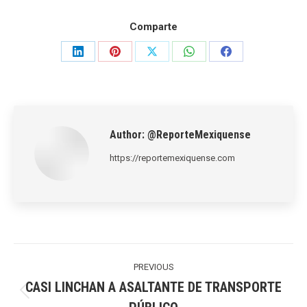
Comparte
Share
Share
Share
Share
Share
on
on
on
on
on
LinkedIn
Pinterest
X
WhatsApp
Facebook
Author:
@ReporteMexiquense
https://reportemexiquense.com
Post
navigation
PREVIOUS
CASI LINCHAN A ASALTANTE DE TRANSPORTE
Previous