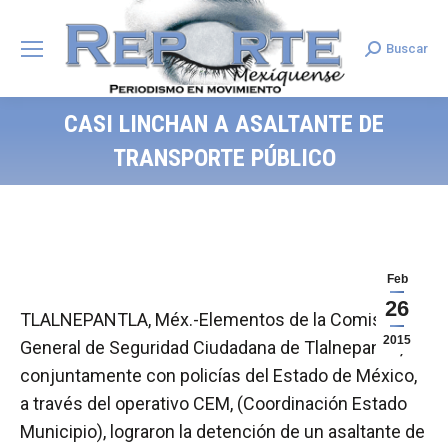
Buscar
Search:
CASI LINCHAN A ASALTANTE DE
TRANSPORTE PÚBLICO
Feb
26
TLALNEPANTLA, Méx.-Elementos de la Comisaría
2015
General de Seguridad Ciudadana de Tlalnepantla,
conjuntamente con policías del Estado de México,
a través del operativo CEM, (Coordinación Estado
Municipio), lograron la detención de un asaltante de