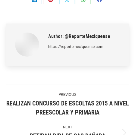
Share
Share
Share
Share
Share
on
on
on
on
on
LinkedIn
Pinterest
X
WhatsApp
Facebook
Author:
@ReporteMexiquense
https://reportemexiquense.com
Post
navigation
PREVIOUS
REALIZAN CONCURSO DE ESCOLTAS 2015 A NIVEL
Previous
PREESCOLAR Y PRIMARIA
post:
NEXT