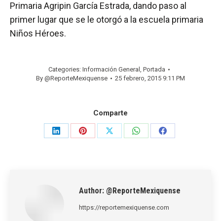
Primaria Agripin García Estrada, dando paso al
primer lugar que se le otorgó a la escuela primaria
Niños Héroes.
Categories:
Información General
,
Portada
By
@ReporteMexiquense
25 febrero, 2015 9:11 PM
Comparte
Share
Share
Share
Share
Share
on
on
on
on
on
LinkedIn
Pinterest
X
WhatsApp
Facebook
Author:
@ReporteMexiquense
https://reportemexiquense.com