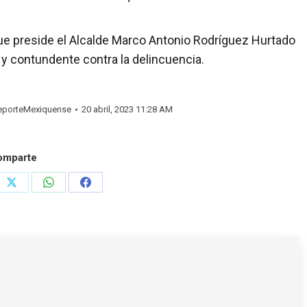
que preside el Alcalde Marco Antonio Rodríguez Hurtado
y contundente contra la delincuencia.
porteMexiquense
20 abril, 2023 11:28 AM
omparte
e
Share
Share
Share
on
on
on
rest
X
WhatsApp
Facebook