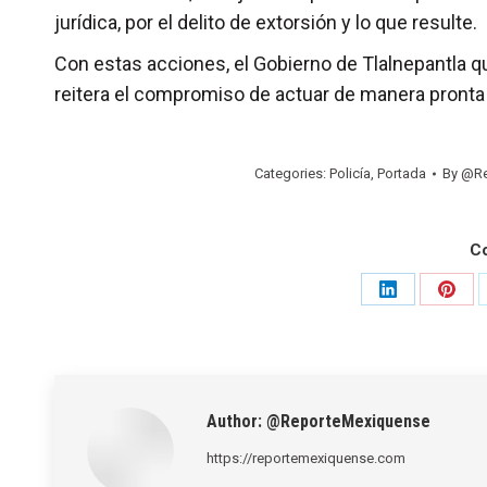
jurídica, por el delito de extorsión y lo que resulte.
Con estas acciones, el Gobierno de Tlalnepantla 
reitera el compromiso de actuar de manera pronta 
Categories:
Policía
,
Portada
By
@Re
C
Share
Shar
on
on
LinkedIn
Pinte
Author:
@ReporteMexiquense
https://reportemexiquense.com