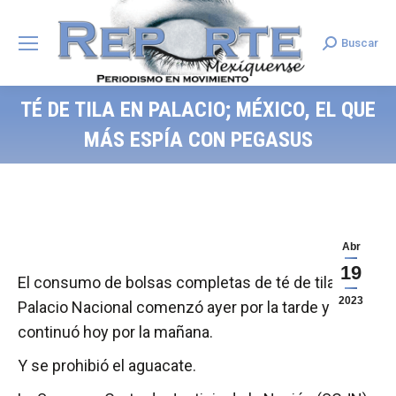
Buscar
Search:
TÉ DE TILA EN PALACIO; MÉXICO, EL QUE
MÁS ESPÍA CON PEGASUS
Abr
19
El consumo de bolsas completas de té de tila en
2023
Palacio Nacional comenzó ayer por la tarde y
continuó hoy por la mañana.
Y se prohibió el aguacate.