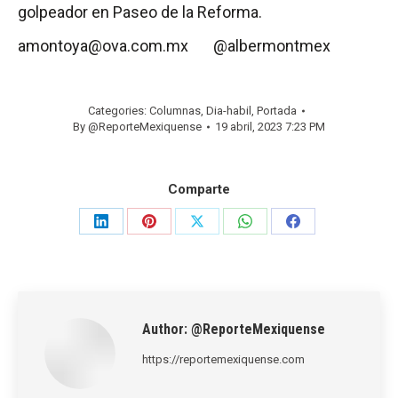
golpeador en Paseo de la Reforma.
amontoya@ova.com.mx @albermontmex
Categories:
Columnas
,
Dia-habil
,
Portada
By
@ReporteMexiquense
19 abril, 2023 7:23 PM
Comparte
Share
Share
Share
Share
Share
on
on
on
on
on
LinkedIn
Pinterest
X
WhatsApp
Facebook
Author:
@ReporteMexiquense
https://reportemexiquense.com