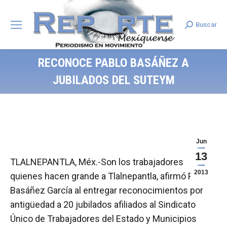
Buscar
Search:
RECONOCE PABLO BASÁÑEZ A
JUBILADOS DEL SUTEYM
Jun
13
TLALNEPANTLA, Méx.-Son los trabajadores
2013
quienes hacen grande a Tlalnepantla, afirmó Pablo
Basáñez García al entregar reconocimientos por
antigüedad a 20 jubilados afiliados al Sindicato
Único de Trabajadores del Estado y Municipios