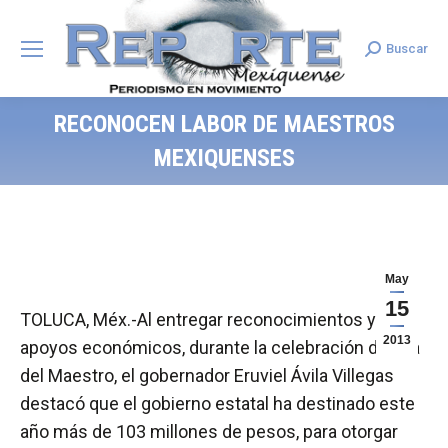
Buscar
Search:
RECONOCEN LABOR DE MAESTROS
MEXIQUENSES
May
15
TOLUCA, Méx.-Al entregar reconocimientos y
2013
apoyos económicos, durante la celebración del Día
del Maestro, el gobernador Eruviel Ávila Villegas
destacó que el gobierno estatal ha destinado este
año más de 103 millones de pesos, para otorgar