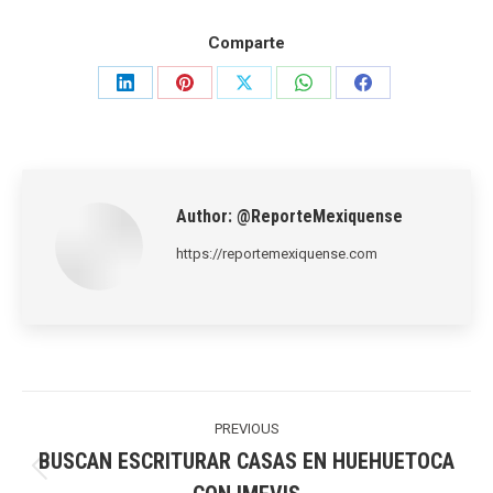
Comparte
Share
Share
Share
Share
Share
on
on
on
on
on
LinkedIn
Pinterest
X
WhatsApp
Facebook
Author:
@ReporteMexiquense
https://reportemexiquense.com
Post
navigation
PREVIOUS
BUSCAN ESCRITURAR CASAS EN HUEHUETOCA
Previous