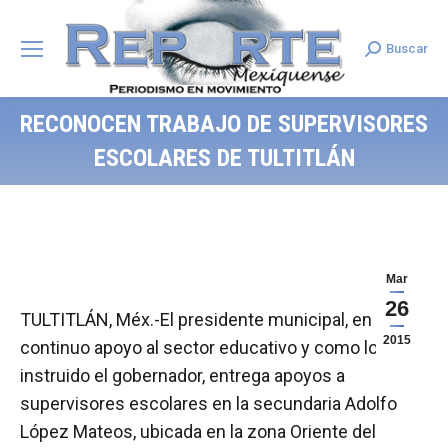
Buscar
Search:
RECONOCEN TRABAJO DE SUPERVISORES
ESCOLARES DE TULTITLÁN
Mar
26
TULTITLÁN, Méx.-El presidente municipal, en
2015
continuo apoyo al sector educativo y como lo ha
instruido el gobernador, entrega apoyos a
supervisores escolares en la secundaria Adolfo
López Mateos, ubicada en la zona Oriente del