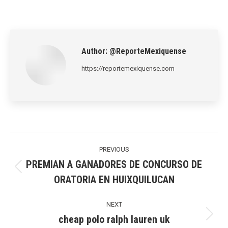
on
on
on
on
on
LinkedIn
Pinterest
X
WhatsApp
Facebook
Author:
@ReporteMexiquense
https://reportemexiquense.com
Post
navigation
PREVIOUS
PREMIAN A GANADORES DE CONCURSO DE
Previous
ORATORIA EN HUIXQUILUCAN
post:
NEXT
cheap polo ralph lauren uk
Next