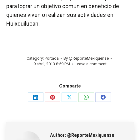
para lograr un objetivo común en beneficio de
quienes viven o realizan sus actividades en
Huixquilucan.
Category:
Portada
By
@ReporteMexiquense
9 abril, 2013 8:59 PM
Leave a comment
Comparte
Share
Share
Share
Share
Share
on
on
on
on
on
LinkedIn
Pinterest
X
WhatsApp
Facebook
Author:
@ReporteMexiquense