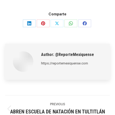
Comparte
Share
Share
Share
Share
Share
on
on
on
on
on
LinkedIn
Pinterest
X
WhatsApp
Facebook
Author:
@ReporteMexiquense
https://reportemexiquense.com
Post
navigation
PREVIOUS
ABREN ESCUELA DE NATACIÓN EN TULTITLÁN
Previous