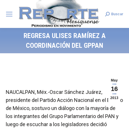
Buscar
Search:
REGRESA ULISES RAMÍREZ A
COORDINACIÓN DEL GPPAN
May
16
NAUCALPAN, Mëx.-Oscar Sánchez Juárez,
2013
presidente del Partido Acción Nacional en el Estado
de México, sostuvo un diálogo con la mayoría de
los integrantes del Grupo Parlamentario del PAN y
luego de escuchar a los legisladores decidió