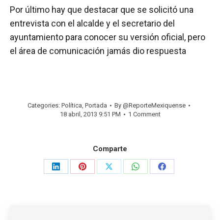
Por último hay que destacar que se solicitó una
entrevista con el alcalde y el secretario del
ayuntamiento para conocer su versión oficial, pero
el área de comunicación jamás dio respuesta
Categories:
Política
,
Portada
By
@ReporteMexiquense
18 abril, 2013 9:51 PM
1 Comment
Comparte
Share
Share
Share
Share
Share
on
on
on
on
on
LinkedIn
Pinterest
X
WhatsApp
Facebook