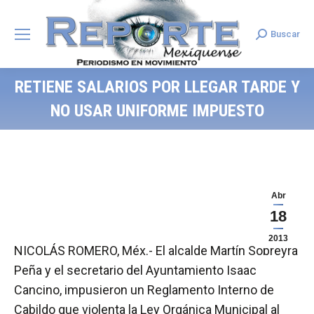
Buscar
Search:
RETIENE SALARIOS POR LLEGAR TARDE Y
NO USAR UNIFORME IMPUESTO
Abr
18
2013
NICOLÁS ROMERO, Méx.- El alcalde Martín Sobreyra
Peña y el secretario del Ayuntamiento Isaac
Cancino, impusieron un Reglamento Interno de
Cabildo que violenta la Ley Orgánica Municipal al