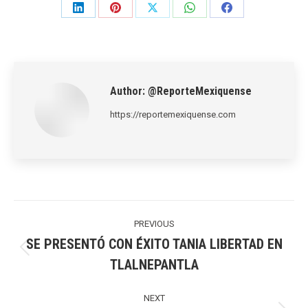
Share
Share
Share
Share
Share
on
on
on
on
on
LinkedIn
Pinterest
X
WhatsApp
Facebook
Author:
@ReporteMexiquense
https://reportemexiquense.com
Post
navigation
PREVIOUS
SE PRESENTÓ CON ÉXITO TANIA LIBERTAD EN
Previous
TLALNEPANTLA
post:
NEXT