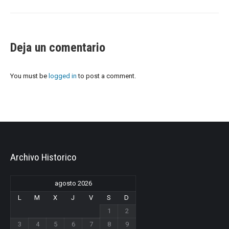
Deja un comentario
You must be
logged in
to post a comment.
Archivo Historico
agosto 2026
L
M
X
J
V
S
D
1
2
3
4
5
6
7
8
9