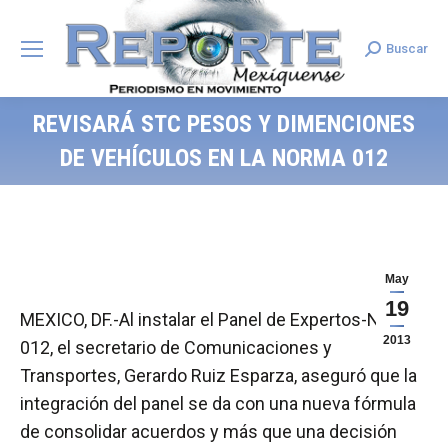
Buscar
Search:
REVISARÁ STC PESOS Y DIMENCIONES
DE VEHÍCULOS EN LA NORMA 012
May
19
MEXICO, DF.-Al instalar el Panel de Expertos-NOM
2013
012, el secretario de Comunicaciones y
Transportes, Gerardo Ruiz Esparza, aseguró que la
integración del panel se da con una nueva fórmula
de consolidar acuerdos y más que una decisión