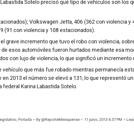
na Labastida Sotelo precisó qué tipo de vehículos son los
stacionados); Volkswagen Jetta, 406 (362 con violencia y
9 (91 con violencia y 108 estacionados).
tó el grave incremento que tuvo el robo con violencia, sob
o de esos automóviles fueron hurtados mediante esa moda
ados con lujo de violencia, lo que significó un incremento
de vehículo que más fue robado mientras permanecía esta
e en 2013 el número se elevó a 131, lo que representó 
a federal Karina Labastida Sotelo.
egislativo
,
Portada
By
@ReporteMexiquense
11 junio, 2013 6:57 PM
Lea