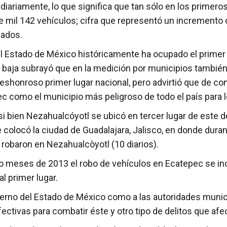
diariamente, lo que significa que tan sólo en los primero
de mil 142 vehículos; cifra que representó un increment
bados.
l Estado de México históricamente ha ocupado el primer lu
ra baja subrayó que en la medición por municipios tambi
eshonroso primer lugar nacional, pero advirtió que de co
 como el municipio más peligroso de todo el país para l
si bien Nezahualcóyotl se ubicó en tercer lugar de este d
colocó la ciudad de Guadalajara, Jalisco, en donde dura
e robaron en Nezahualcòyotl (10 diarios).
tro meses de 2013 el robo de vehículos en Ecatepec se 
l primer lugar.
gobierno del Estado de México como a las autoridades mun
ctivas para combatir éste y otro tipo de delitos que afe