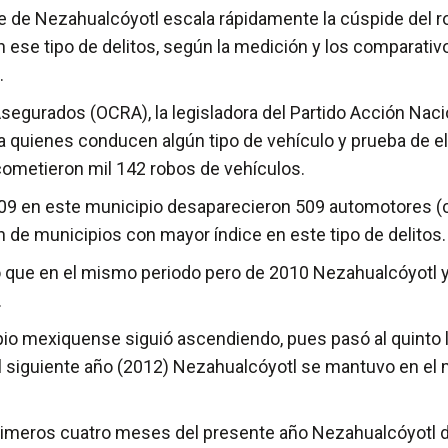
 Nezahualcóyotl escala rápidamente la cúspide del robo
n ese tipo de delitos, según la medición y los comparativ
.
segurados (OCRA), la legisladora del Partido Acción Nac
a quienes conducen algún tipo de vehículo y prueba de e
cometieron mil 142 robos de vehículos.
09 en este municipio desaparecieron 509 automotores (cu
n de municipios con mayor índice en este tipo de delitos.
ó que en el mismo periodo pero de 2010 Nezahualcóyotl ya
.
pio mexiquense siguió ascendiendo, pues pasó al quinto 
 siguiente año (2012) Nezahualcóyotl se mantuvo en el m
rimeros cuatro meses del presente año Nezahualcóyotl dio