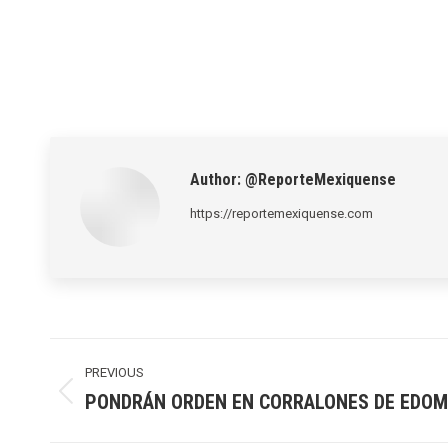
Author:
@ReporteMexiquense
https://reportemexiquense.com
Post
navigation
PREVIOUS
PONDRÁN ORDEN EN CORRALONES DE EDO
Previous
post: