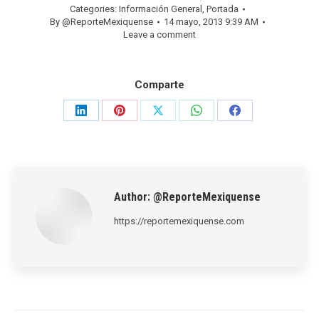
Categories:
Información General
,
Portada
By
@ReporteMexiquense
14 mayo, 2013 9:39 AM
Leave a comment
Comparte
Share
Share
Share
Share
Share
on
on
on
on
on
LinkedIn
Pinterest
X
WhatsApp
Facebook
Author:
@ReporteMexiquense
https://reportemexiquense.com