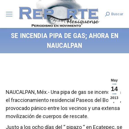
Buscar
Search:
SE INCENDIA PIPA DE GAS; AHORA EN
NAUCALPAN
May
14
NAUCALPAN, Méx.- Una pipa de gas se incendio en
2013
el fraccionamiento residencial Paseos del Bosque,
provocado pánico entre los vecinos y una extensa
movilización de cuerpos de rescate.
Justo a los ocho días del “ pipazo “ en Ecatepec, se