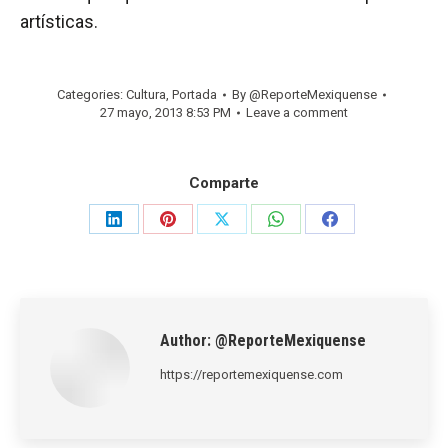
artísticas.
Categories:
Cultura
,
Portada
By
@ReporteMexiquense
27 mayo, 2013 8:53 PM
Leave a comment
Comparte
Share
Share
Share
Share
Share
on
on
on
on
on
LinkedIn
Pinterest
X
WhatsApp
Facebook
Author:
@ReporteMexiquense
https://reportemexiquense.com