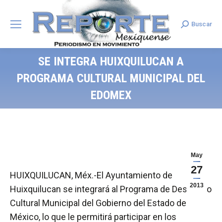
Buscar
Search:
SE INTEGRA HUIXQUILUCAN A
PROGRAMA CULTURAL MUNICIPAL DEL
EDOMEX
May
27
HUIXQUILUCAN, Méx.-El Ayuntamiento de
2013
Huixquilucan se integrará al Programa de Desarrollo
Cultural Municipal del Gobierno del Estado de
México, lo que le permitirá participar en los