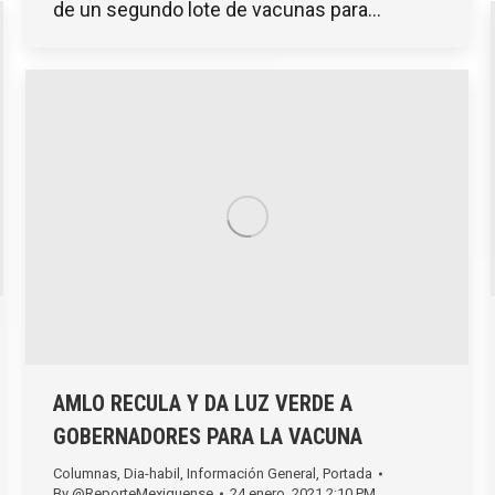
de un segundo lote de vacunas para…
AMLO RECULA Y DA LUZ VERDE A
GOBERNADORES PARA LA VACUNA
Columnas
,
Dia-habil
,
Información General
,
Portada
By
@ReporteMexiquense
24 enero, 2021 2:10 PM