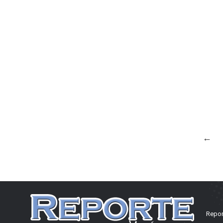
←
Repor