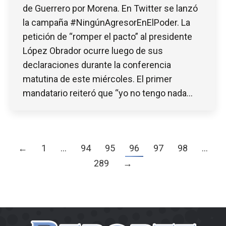
de Guerrero por Morena. En Twitter se lanzó
la campaña #NingúnAgresorEnElPoder. La
petición de “romper el pacto” al presidente
López Obrador ocurre luego de sus
declaraciones durante la conferencia
matutina de este miércoles. El primer
mandatario reiteró que “yo no tengo nada…
←
1
…
94
95
96
97
98
…
289
→