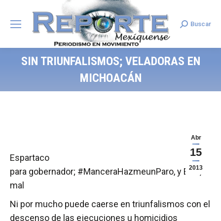
Buscar
Search:
SIN TRIUNFALISMOS; VELADORAS EN
MICHOACÁN
Abr
15
Espartaco
2013
para gobernador; #ManceraHazmeunParo, y Elba,
mal
Ni por mucho puede caerse en triunfalismos con el
descenso de las ejecuciones u homicidios