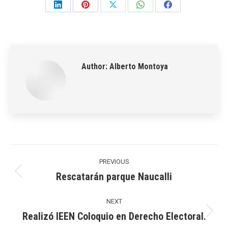
Share
Share
Share
Share
Share
on
on
on
on
on
LinkedIn
Pinterest
X
WhatsApp
Facebook
Author:
Alberto Montoya
Post
navigation
PREVIOUS
Rescatarán parque Naucalli
Previous
post:
NEXT
Realizó IEEN Coloquio en Derecho Electoral.
Next