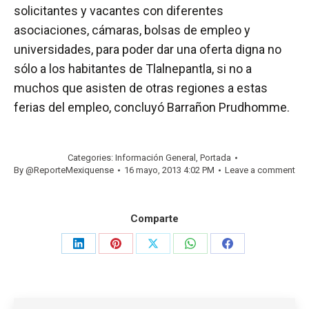
solicitantes y vacantes con diferentes
asociaciones, cámaras, bolsas de empleo y
universidades, para poder dar una oferta digna no
sólo a los habitantes de Tlalnepantla, si no a
muchos que asisten de otras regiones a estas
ferias del empleo, concluyó Barrañon Prudhomme.
Categories:
Información General
,
Portada
By
@ReporteMexiquense
16 mayo, 2013 4:02 PM
Leave a comment
Comparte
Share
Share
Share
Share
Share
on
on
on
on
on
LinkedIn
Pinterest
X
WhatsApp
Facebook