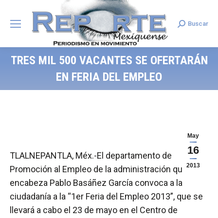
Buscar
Search:
TRES MIL 500 VACANTES SE OFERTARÁN
EN FERIA DEL EMPLEO
May
16
TLALNEPANTLA, Méx.-El departamento de
2013
Promoción al Empleo de la administración que
encabeza Pablo Basáñez García convoca a la
ciudadanía a la “1er Feria del Empleo 2013”, que se
llevará a cabo el 23 de mayo en el Centro de