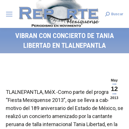
Buscar
Search:
VIBRAN CON CONCIERTO DE TANIA
LIBERTAD EN TLALNEPANTLA
May
12
TLALNEPANTLA, MéX.-Como parte del programa
2013
“Fiesta Mexiquense 2013”, que se lleva a cabo con
motivo del 189 aniversario del Estado de México, se
realizó un concierto amenizado por la cantante
peruana de talla internacional Tania Libertad, en la