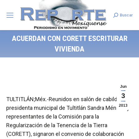
Buscar
Search:
ACUERDAN CON CORETT ESCRITURAR
VIVIENDA
Jun
3
TULTITLÁN;Méx.-Reunidos en salón de cabildo, la
2013
presidenta municipal de Tultitlán Sandra Méndez y
representantes de la Comisión para la
Regularización de la Tenencia de la Tierra
(CORETT), signaron el convenio de colaboración