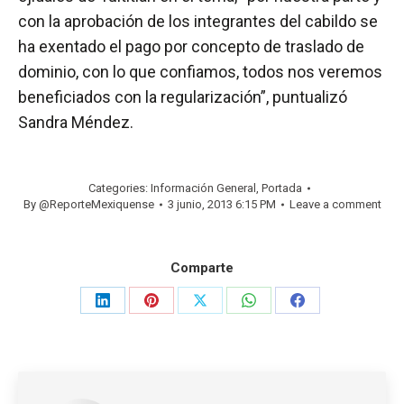
con la aprobación de los integrantes del cabildo se
ha exentado el pago por concepto de traslado de
dominio, con lo que confiamos, todos nos veremos
beneficiados con la regularización”, puntualizó
Sandra Méndez.
Categories:
Información General
,
Portada
By
@ReporteMexiquense
3 junio, 2013 6:15 PM
Leave a comment
Comparte
Share
Share
Share
Share
Share
on
on
on
on
on
LinkedIn
Pinterest
X
WhatsApp
Facebook