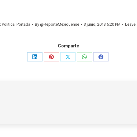
:
Política
,
Portada
By
@ReporteMexiquense
3 junio, 2013 6:20 PM
Leave
Comparte
Share
Share
Share
Share
Share
on
on
on
on
on
LinkedIn
Pinterest
X
WhatsApp
Facebook