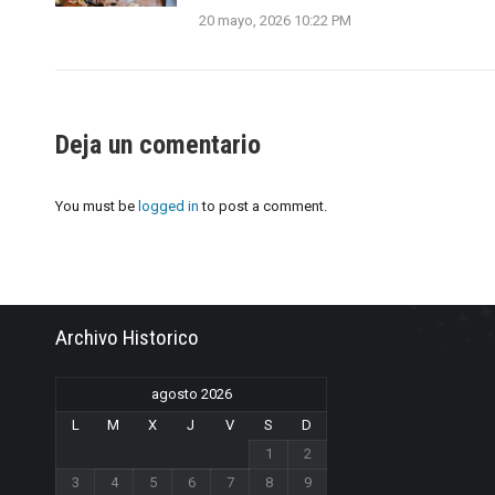
20 mayo, 2026 10:22 PM
Deja un comentario
You must be
logged in
to post a comment.
Archivo Historico
agosto 2026
L
M
X
J
V
S
D
1
2
3
4
5
6
7
8
9