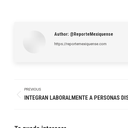
Author:
@ReporteMexiquense
https://reportemexiquense.com
Post
navigation
PREVIOUS
INTEGRAN LABORALMENTE A PERSONAS DI
Previous
post: