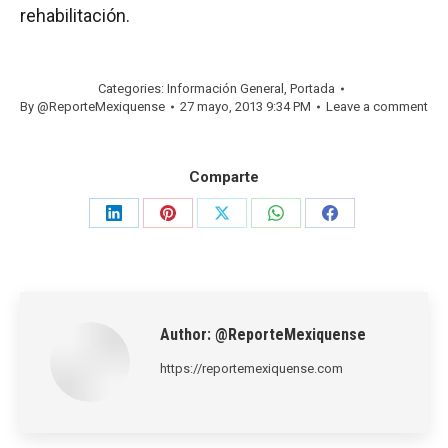
rehabilitación.
Categories:
Información General
,
Portada
By
@ReporteMexiquense
27 mayo, 2013 9:34 PM
Leave a comment
Comparte
Share
Share
Share
Share
Share
on
on
on
on
on
LinkedIn
Pinterest
X
WhatsApp
Facebook
Author:
@ReporteMexiquense
https://reportemexiquense.com