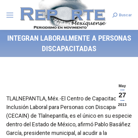
Buscar
Search:
INTEGRAN LABORALMENTE A PERSONAS
DISCAPACITADAS
May
27
TLALNEPANTLA, Méx.-El Centro de Capacitación e
2013
Inclusión Laboral para Personas con Discapacidad
(CECAIN) de Tlalnepantla, es el único en su especie
dentro del Estado de México, afirmó Pablo Basáñez
García, presidente municipal, al acudir a la