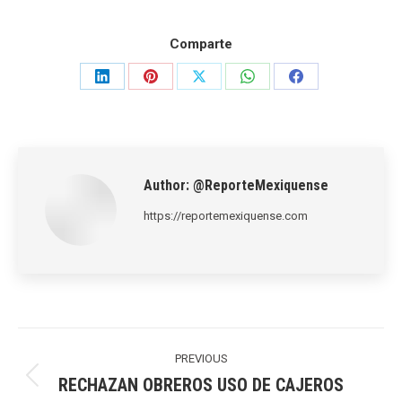
Comparte
Share
Share
Share
Share
Share
on
on
on
on
on
LinkedIn
Pinterest
X
WhatsApp
Facebook
Author:
@ReporteMexiquense
https://reportemexiquense.com
Post
navigation
PREVIOUS
RECHAZAN OBREROS USO DE CAJEROS
Previous