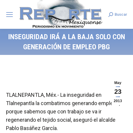
Buscar
Search:
INSEGURIDAD IRÁ A LA BAJA SOLO CON
GENERACIÓN DE EMPLEO PBG
May
23
TLALNEPANTLA, Méx.- La inseguridad en
2013
Tlalnepantla la combatimos generando empleos,
porque sabemos que con trabajo se va ir
regenerando el tejido social, aseguró el alcalde
Pablo Basáñez García.