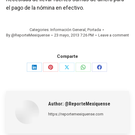
el pago de la nómina en efectivo.
Categories:
Información General
,
Portada
By
@ReporteMexiquense
23 mayo, 2013 7:26 PM
Leave a comment
Comparte
Share
Share
Share
Share
Share
on
on
on
on
on
LinkedIn
Pinterest
X
WhatsApp
Facebook
Author:
@ReporteMexiquense
https://reportemexiquense.com