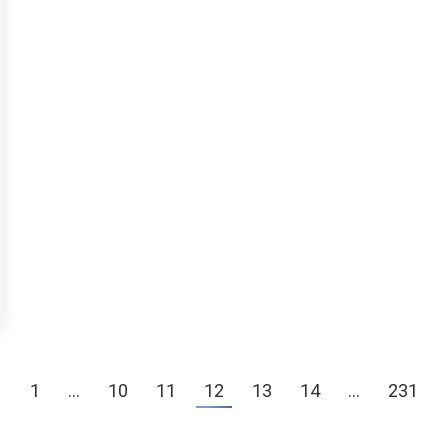
←
1
…
10
11
12
13
14
…
231