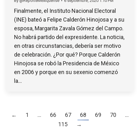
By
@ReporteMexiquense
6 septiembre, 2020 1:10 PM
Finalmente, el Instituto Nacional Electoral
(INE) bateó a Felipe Calderón Hinojosa y a su
esposa, Margarita Zavala Gómez del Campo.
No habrá partido del expresidente. La noticia,
en otras circunstancias, debería ser motivo
de celebración. ¿Por qué? Porque Calderón
Hinojosa se robó la Presidencia de México
en 2006 y porque en su sexenio comenzó
la…
←
1
…
66
67
68
69
70
…
115
→