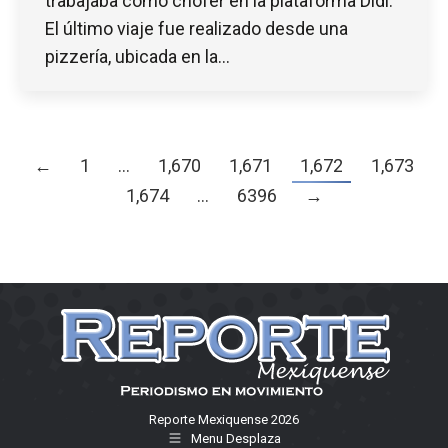
trabajaba como chofer en la plataforma Didi.
El último viaje fue realizado desde una
pizzería, ubicada en la…
←
1
…
1,670
1,671
1,672
1,673
1,674
…
6396
→
Reporte Mexiquense 2026
Menu Desplaza