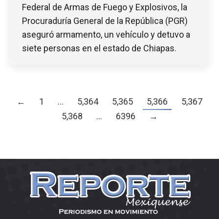
Federal de Armas de Fuego y Explosivos, la
Procuraduría General de la República (PGR)
aseguró armamento, un vehículo y detuvo a
siete personas en el estado de Chiapas.
←
1
…
5,364
5,365
5,366
5,367
5,368
…
6396
→