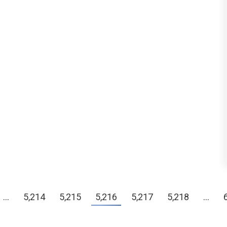
…
5,214
5,215
5,216
5,217
5,218
…